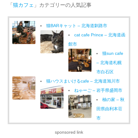
「
猫カフェ
」カテゴリーの人気記事
猫BARキャット – 北海道釧路市
cat cafe Prince – 北海道函
館市
猫sun cafe
– 北海道札幌
市白石区
猫ハウスまいけるcafe – 北海道旭川市
ねゃーご – 岩手県盛岡市
柚の家 – 秋
田県由利本荘
市
ツキネコカフェ – 北海道札幌市中央区
sponsored link
しっぽなカフェ – 北海道