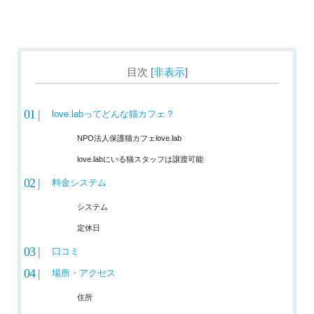
– 新潟県長岡
市
Ohana – 福島県いわき市
[
非表示
]
目次
Cat Cafe Wish – 北海道帯
広市の猫カフェ
love.labってどんな猫カフェ？
猫喫茶空陸
NPO法人保護猫カフェlove.lab
家 旭川店 – 北
love.labにいる猫スタッフは譲渡可能
海道旭川市
料金システム
ねこカフェ猫八 – 青森県八戸市
システム
猫処またたび亭 – 青森県
定休日
八戸市
口コミ
場所・アクセス
住所