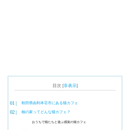
ンパニー – 宮
城県富谷市
おうちにおいで – 宮城県仙台市
ねこコレ山形店 – 山形県
山形市
ねこカフェ
＆猫酒場らて
– 新潟県長岡
市
Ohana – 福島県いわき市
[
非表示
]
目次
Cat Cafe Wish – 北海道帯
広市の猫カフェ
秋田県由利本荘市にある猫カフェ
猫喫茶空陸
柚の家ってどんな猫カフェ？
家 旭川店 – 北
おうちで猫たちと遊ぶ感覚の猫カフェ
海道旭川市