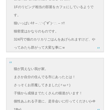
1Fのリビング相当の部屋をカフェにしているようで
す。
猫いっぱいｷﾀ – .∵･(ﾟ∀ﾟ)･∵. – ｯ!!
猫密度はかなりのものです。
324円で猫のカリカリごはんをあげられますけど、や
ってみたら群がって大変な事にｗ
猫が買えない我が家。
まさか自分の住んでる市にあったとは！
さっそくお邪魔してきました(〃ω〃)
子猫から成猫までたくさんの猫達がいます！
個性あふれる子達に、是非会いに行ってください(=Φ
ｴΦ=)