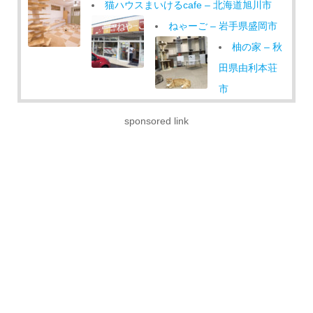
猫ハウスまいけるcafe – 北海道旭川市
ねゃーご – 岩手県盛岡市
柚の家 – 秋
田県由利本荘
市
ツキネコカフェ – 北海道札幌市中央区
sponsored link
しっぽなカフェ – 北海道
帯広市
ニャンコリ
ズム – 北海道
苫小牧市
空陸家イオン新発田店 – 新潟県新発田市
おうちDe猫カフェPoPoKi
– 青森県青森市
ニャンズカ