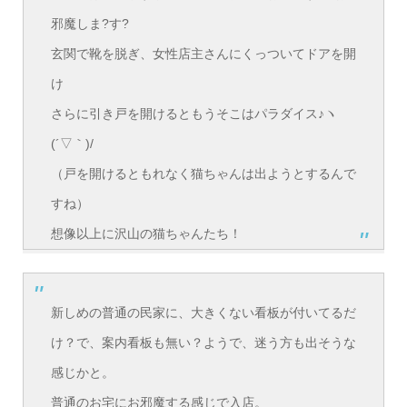
邪魔しま?す?
玄関で靴を脱ぎ、女性店主さんにくっついてドアを開
け
さらに引き戸を開けるともうそこはパラダイス♪ヽ
(´▽｀)/
（戸を開けるともれなく猫ちゃんは出ようとするんで
すね）
想像以上に沢山の猫ちゃんたち！
新しめの普通の民家に、大きくない看板が付いてるだ
け？で、案内看板も無い？ようで、迷う方も出そうな
感じかと。
普通のお宅にお邪魔する感じで入店。