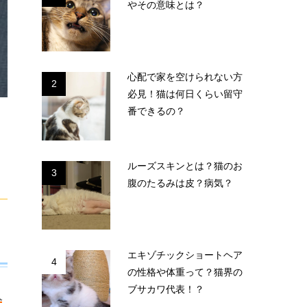
やその意味とは？
心配で家を空けられない方
2
必見！猫は何日くらい留守
番できるの？
ルーズスキンとは？猫のお
3
腹のたるみは皮？病気？
エキゾチックショートヘア
4
の性格や体重って？猫界の
ブサカワ代表！？
人