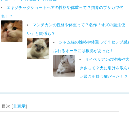
エキゾチックショートヘアの性格や体重って？猫界のブサカワ代
表！？
マンチカンの性格や体重って？名作「オズの魔法使
い」と関係も？
シャム猫の性格や体重って？セレブ感
ふれるオーラには根拠があった！
サイベリアンの性格や
きさって？犬に引けを取ら
い賢さを持つ猫だった！？
0%を超える「日本一飼われている猫種」！
？実はあの猫と血縁関係にあった！？
アンの性格や体重って？可愛い顔して裏ではイタズラも…！？
[
非表示
]
目次
ラガマフィンの性格や体重って？その生い立ちには人の悲しい性
が…。
ミヌエットの性格や体重って？実はマンチカンとペ