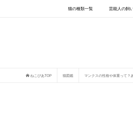
猫の種類一覧
芸能人の飼
ねこびあTOP
猫図鑑
マンクスの性格や体重って？