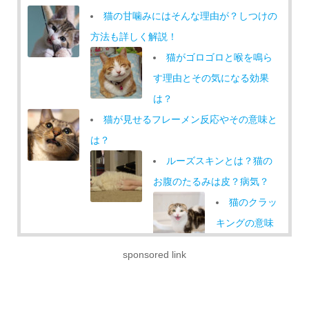
猫の甘噛みにはそんな理由が？しつけの
方法も詳しく解説！
猫がゴロゴロと喉を鳴ら
す理由とその気になる効果
は？
猫が見せるフレーメン反応やその意味と
は？
ルーズスキンとは？猫の
お腹のたるみは皮？病気？
猫のクラッ
キングの意味
とは？鳴き方
sponsored link
が「カカカ」「ケケケ」と…なんか怖い！
猫アレルギーが軽くなるかも！？早めに
やっておきたい猫のフケ対策とは