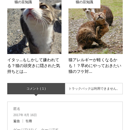
猫の豆知識
猫の豆知識
イタッ…もしかして嫌われて
猫アレルギーが軽くなるか
る？猫の頭突きに隠された気
も！？早めにやっておきたい
持ちとは...
猫のフケ対...
コメント ( 1 )
トラックバックは利用できません。
匿名
2017年 8月 16日
返信
引用
ゲージではなく、ケージです。