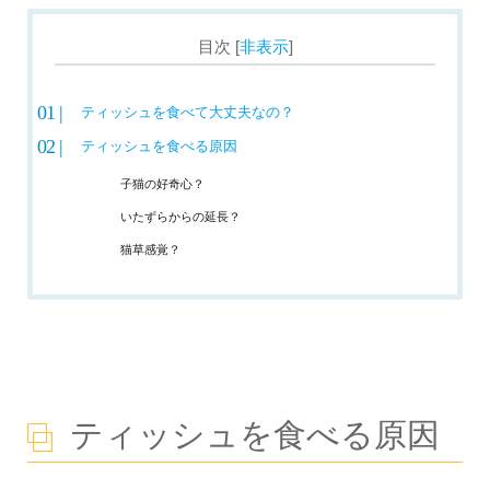
いいの？
[
非表示
]
目次
これでもう翻訳機いらず！？ひげから読
み取れる猫の気持ちとは？
ティッシュを食べて大丈夫なの？
猫がふみふみする5つの理
ティッシュを食べる原因
由とは？ふみふみの条件っ
子猫の好奇心？
て？
いたずらからの延長？
これって咳だったの！？猫の鼻息が荒く
猫草感覚？
なる原因やその対策とは
猫にとって掃除機は得体
のしれない化け物だった…。
猫が掃除機を怖がり威嚇する
理由
猫の足の速さって時速何km？人と比較し
ティッシュを食べる原因
た時どれくらい速いの？
口腔内疾患(歯肉炎や歯周