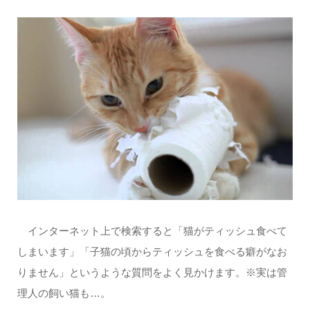
病)以外に食べ物が影響する
ことも？口臭の原因やその対
策
猫の味覚ってどうなってるの？甘みや辛
みを感じていないって本当！？
猫は汗をかく動物なの？
実は肉球から汗をかいている
って本当？
インターネット上で検索すると「猫がティッシュ食べて
しまいます」「子猫の頃からティッシュを食べる癖がなお
りません」というような質問をよく見かけます。※実は管
理人の飼い猫も…。